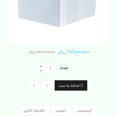
207,000,000 ریال
230,000,000 ریال
تعداد
اضافه به سبد
پینترست
توییت
اشتراک گذاری