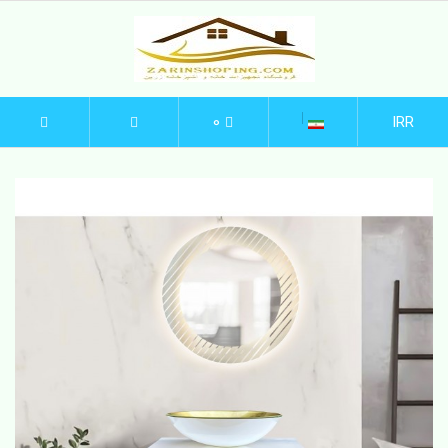
0
IRR