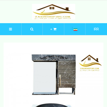
0
IRR