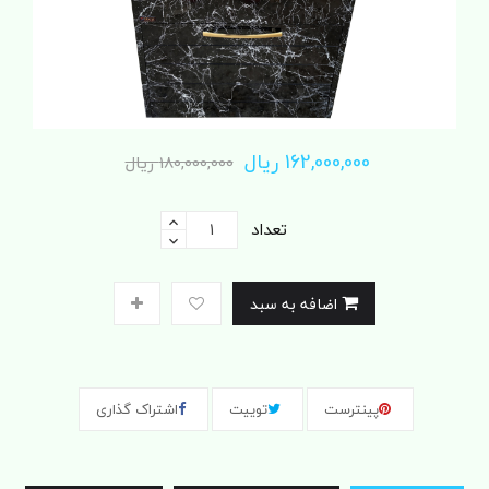
162,000,000 ریال
180,000,000 ریال
تعداد
اضافه به سبد
پینترست
توییت
اشتراک گذاری